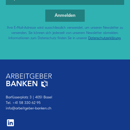
Ihre E-Mail-Adresse wird ausschliesslich verwendet, um unseren Newsletter zu
versenden. Sie können sich jederzeit von unserem Newsletter abmelden.
Informationen zum Datenschutz finden Sie in unserer
Datenschutzerklärung
.
Barfüsserplatz 3 | 4051 Basel
Tel.
+41 58 330 62 95
info@arbeitgeber-banken.ch