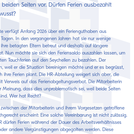
 beiden Seiten vor. Dürfen Ferien ausbezahlt
wusst?
te verfügt Anfang 2026 über ein Ferienguthaben aus
 Tagen. In den vergangenen Jahren hat sie nur wenige
 ihre betagten Eltern betreut und deshalb auf längere
t. Nun möchte sie sich den Feriensaldo auszahlen lassen, um
en Tauchferien auf den Seychellen zu bezahlen. Der
n, weil er die Situation bereinigen möchte und er es begrüsst,
h ihre Ferien plant. Die HR-Abteilung weigert sich aber, die
 Verweis auf das Ferienabgeltungsverbot. Die Mitarbeiterin
r Meinung, dass dies unproblematisch sei, weil beide Seiten
sind. Wer hat Recht?
wischen der Mitarbeiterin und ihrem Vorgesetzen getroffene
gerecht erscheint: Eine solche Vereinbarung ist nicht zulässig.
 dürfen Ferien während der Dauer des Arbeitsverhältnisses
 oder andere Vergünstigungen abgegolten werden. Diese