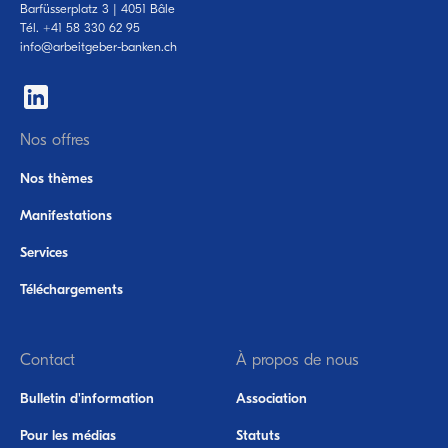
Barfüsserplatz 3 | 4051 Bâle
Tél.
+41 58 330 62 95
‍‍info@arbeitgeber-banken.ch
Nos offres
Nos thèmes
Manifestations
Services
Téléchargements
Contact
À propos de nous
Bulletin d'information
Association
Pour les médias
Statuts